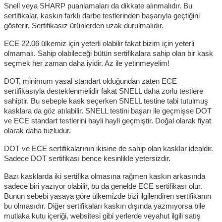
Snell veya SHARP puanlamaları da dikkate alınmalıdır. Bu
sertifikalar, kaskın farklı darbe testlerinden başarıyla geçtiğini
gösterir. Sertifikasız ürünlerden uzak durulmalıdır.
ECE 22.06 ülkemiz için yeterli olabilir fakat bizim için yeterli
olmamalı. Sahip olabileceği bütün sertifikalara sahip olan bir kask
seçmek her zaman daha iyidir. Az ile yetinmeyelim!
DOT, minimum yasal standart olduğundan zaten ECE
sertifikasıyla desteklenmelidir fakat SNELL daha zorlu testlere
sahiptir. Bu sebeple kask seçerken SNELL testine tabi tutulmuş
kasklara da göz atılabilir. SNELL testini başarı ile geçmişse DOT
ve ECE standart testlerini hayli hayli geçmiştir. Doğal olarak fiyat
olarak daha tuzludur.
DOT ve ECE sertifikalarının ikisine de sahip olan kasklar idealdir.
Sadece DOT sertifikası bence kesinlikle yetersizdir.
Bazı kasklarda iki sertifika olmasına rağmen kaskın arkasında
sadece biri yazıyor olabilir, bu da genelde ECE sertifikası olur.
Bunun sebebi yasaya göre ülkemizde bizi ilgilendiren sertifikanın
bu olmasıdır. Diğer sertifikaları kaskın dışında yazmıyorsa bile
mutlaka kutu içeriği, websitesi gibi yerlerde veyahut ilgili satış