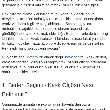
özgürlüğün bedeli de risklerdir. Sürüşü olabilecek en güvenli hale
getirmek için riskleri minimize etmek, iyi bir sürücü özelliğidir.
Eski yıllarda motosiklet kullanımı bu kadar sık değilken ve
bireylerin alım gücü daha iyiyken motosiklet sohbetlerinde daha
temiz ve doğru bilgilere ulaşılabiliyordu. Son birkaç yıldır
motosikletin ağırlıklı olarak sadece ulaşım aracı olarak
görüldüğüne kayıtsız kalmak elde değil. Bu sebeplerle de bazı bilgi
kirlilikleri mevcut. Evet, motosiklet bir ulaşım aracı fakat yanında
bir kültür, topluluk, hatta racon bile diyebileceğimiz bir öze sahip.
Peki nedir bu iyi sürücülerin raconu?
Bu yazımızda,
Motorbutik
olarak doğru
kask
seçimi, kask ölçüsü,
kask standartları ile ilgili bilgi sağlayarak, iyi sürücülerin artmasını
hedefliyoruz. İyi sürücüler, bilgili sürücüler artsın ki hepimiz bir
ömür motosiklet sürelim!
1. Beden Seçimi - Kask Ölçüsü Nasıl
Belirlenir?
Günümüzde görüntü ve ekonomiksel kaygılardan ötürü
"Beğendiğim kask bu, büyük geliyor ama alacağım çünkü tipi çok