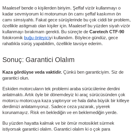
Maalesef bende o kişilerden biriyim. Şeffaf vizör kullanmayı o
kadar sevmiyorum ki motorumun ön camı şeffaf kaskımın ön
camı simsiyahtı. Fakat gece sürüşlerinde bu çok ciddi bir problem,
özellikle astigmatı olan kişiler için. Maalesef bu yüzden siyah vizör
kullanmayı bırakmam gerekti. Bu süreçte de
Caretech CTF-90
fotokromik
buğu önleyici
yi kullandım. Böylece gündüz, gece
rahatlıkla sürüş yapabildim, özellikle tavsiye ederim.
Sonuç: Garantici Olalım
Kaza gördüyse veda vaktidir.
Çünkü ben garanticiyim. Siz de
garantici olun.
Eskiden motorcuların tek problemi araba sürücülerine derdini
anlatmaktı. Artık öyle bir dönemdeyiz ki araç sürücüsünden çok
motorcu motorcuya kaza yaptırıyor ve hala daha büyük bir kitleye
derdimizi anlatamıyoruz. Sadece ceza yazarak, yiyerek
korunamayız. Risk en beklediğin ve en beklemediğin yerde.
Bu yüzden hayatta kalmak ve bir ömür motosiklet sürmek
istiyorsak garantici olalım. Garantici olalım ki o çok para