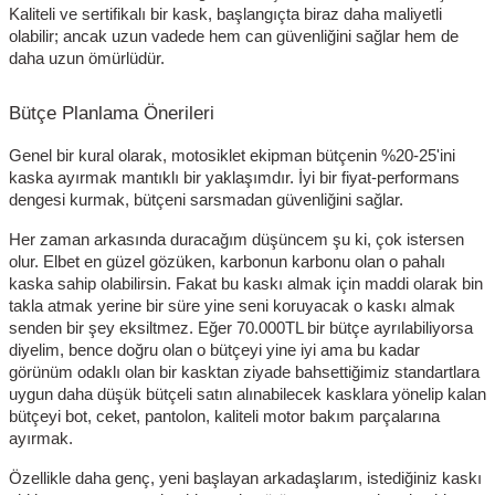
Kaliteli ve sertifikalı bir kask, başlangıçta biraz daha maliyetli
olabilir; ancak uzun vadede hem can güvenliğini sağlar hem de
daha uzun ömürlüdür.
Bütçe Planlama Önerileri
Genel bir kural olarak, motosiklet ekipman bütçenin %20-25'ini
kaska ayırmak mantıklı bir yaklaşımdır. İyi bir fiyat-performans
dengesi kurmak, bütçeni sarsmadan güvenliğini sağlar.
Her zaman arkasında duracağım düşüncem şu ki, çok istersen
olur. Elbet en güzel gözüken, karbonun karbonu olan o pahalı
kaska sahip olabilirsin. Fakat bu kaskı almak için maddi olarak bin
takla atmak yerine bir süre yine seni koruyacak o kaskı almak
senden bir şey eksiltmez. Eğer 70.000TL bir bütçe ayrılabiliyorsa
diyelim, bence doğru olan o bütçeyi yine iyi ama bu kadar
görünüm odaklı olan bir kasktan ziyade bahsettiğimiz standartlara
uygun daha düşük bütçeli satın alınabilecek kasklara yönelip kalan
bütçeyi bot, ceket, pantolon, kaliteli motor bakım parçalarına
ayırmak.
Özellikle daha genç, yeni başlayan arkadaşlarım, istediğiniz kaskı