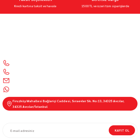
Kredi kartına taksit ve havale
1500 TL ve üzeri tüm siparişlerde
Motor Sporları Mağazası Motosiklet Aksesuarları & Ekipmanları 🧰 Kalite, güvenlik ve şıklık
bir arada
İletişim Bilgilerimiz
0212 428 1999
0850 303 55 01
info@motorbutik.com
0536 621 9100
Firuzköy Mahallesi Bağlariçi Caddesi, Sıraevler Sk. No:13, 34325 Avcılar,
34325 Avcılar/İstanbul
E-BÜLTEN ABONELİĞİ
KAYIT OL