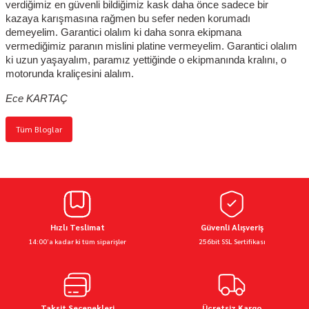
verdiğimiz en güvenli bildiğimiz kask daha önce sadece bir
kazaya karışmasına rağmen bu sefer neden korumadı
demeyelim. Garantici olalım ki daha sonra ekipmana
vermediğimiz paranın mislini platine vermeyelim. Garantici olalım
ki uzun yaşayalım, paramız yettiğinde o ekipmanında kralını, o
motorunda kraliçesini alalım.
Ece KARTAÇ
Tüm Bloglar
Hızlı Teslimat
Güvenli Alışveriş
14:00’a kadar ki tüm siparişler
256bit SSL Sertifikası
Taksit Seçenekleri
Ücretsiz Kargo