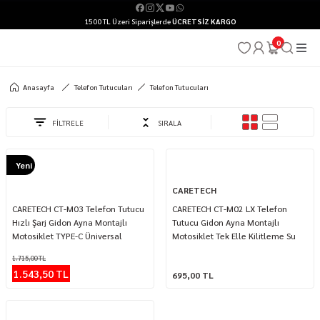
1500 TL Üzeri Siparişlerde
ÜCRETSİZ KARGO
0
Anasayfa
Telefon Tutucuları
Telefon Tutucuları
FİLTRELE
SIRALA
Yeni
CARETECH
%10
CARETECH CT-M03 Telefon Tutucu
CARETECH CT-M02 LX Telefon
Hızlı Şarj Gidon Ayna Montajlı
Tutucu Gidon Ayna Montajlı
Motosiklet TYPE-C Üniversal
Motosiklet Tek Elle Kilitleme Su
geçirmez Üniversal
1.715,00 TL
1.543,50 TL
695,00 TL