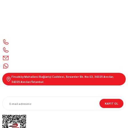
Motor Sporları Mağazası Motosiklet Aksesuarları & Ekipmanları 🧰 Kalite, güvenlik ve şıklık
bir arada
İletişim Bilgilerimiz
0212 428 1999
0850 303 55 01
info@motorbutik.com
0536 621 9100
Firuzköy Mahallesi Bağlariçi Caddesi, Sıraevler Sk. No:13, 34325 Avcılar,
34325 Avcılar/İstanbul
E-BÜLTEN ABONELİĞİ
KAYIT OL