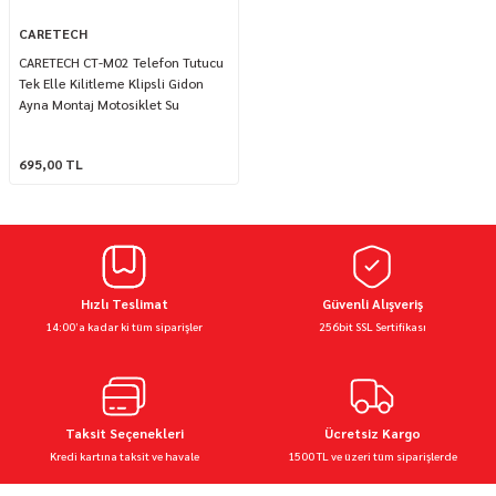
CARETECH
CARETECH CT-M02 Telefon Tutucu
Tek Elle Kilitleme Klipsli Gidon
Ayna Montaj Motosiklet Su
geçirmez Üniversal
695,00 TL
Hızlı Teslimat
Güvenli Alışveriş
14:00’a kadar ki tüm siparişler
256bit SSL Sertifikası
Taksit Seçenekleri
Ücretsiz Kargo
Kredi kartına taksit ve havale
1500 TL ve üzeri tüm siparişlerde