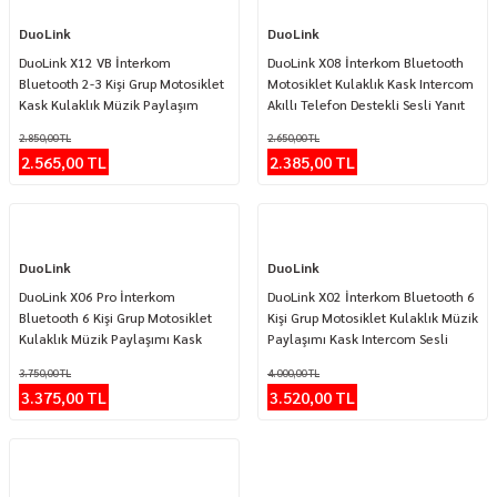
%10
%10
DuoLink
DuoLink
DuoLink X12 VB İnterkom
DuoLink X08 İnterkom Bluetooth
Bluetooth 2-3 Kişi Grup Motosiklet
Motosiklet Kulaklık Kask Intercom
Kask Kulaklık Müzik Paylaşım
Akıllı Telefon Destekli Sesli Yanıt
Intercom Sesli Yanıt
2.850,00 TL
2.650,00 TL
2.565,00 TL
2.385,00 TL
%10
%12
DuoLink
DuoLink
DuoLink X06 Pro İnterkom
DuoLink X02 İnterkom Bluetooth 6
Bluetooth 6 Kişi Grup Motosiklet
Kişi Grup Motosiklet Kulaklık Müzik
Kulaklık Müzik Paylaşımı Kask
Paylaşımı Kask Intercom Sesli
Intercom Sesli Yanıt
Yanıt
3.750,00 TL
4.000,00 TL
3.375,00 TL
3.520,00 TL
%15