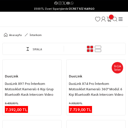
1500 TL Üzeri Siparişlerde
ÜCRETSİZ KARGO
Anasayfa
İnterkom
SIRALA
En Çok
%12
%17
Satan
DuoLink
DuoLink
DuoLink X97 Pro İnterkom
DuoLink X74 Pro İnterkom
Motosiklet Kameralı 6 Kişi Grup
Motosiklet Kameralı 360° Modül 6
Bluetooth Kask Intercom Video
Kişi Bluetooth Kask Intercom Video
Kayıt Kulaklık
Kayıt Kulaklık
8.400,00 TL
9.300,00 TL
7.392,00 TL
7.719,00 TL