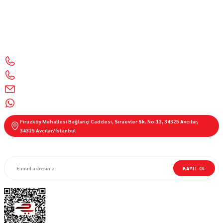
Motor Sporları Mağazası Motosiklet Aksesuarları & Ekipmanları 🧰 Kalite, güvenlik ve şıklık
bir arada
İletişim Bilgilerimiz
0212 428 1999
0850 303 55 01
info@motorbutik.com
0536 621 9100
Firuzköy Mahallesi Bağlariçi Caddesi, Sıraevler Sk. No:13, 34325 Avcılar,
34325 Avcılar/İstanbul
E-BÜLTEN ABONELİĞİ
KAYIT OL