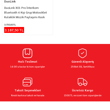
DuoLink
DuoLink X01 Pro İnterkom
Bluetooth 6 Kişi Grup Motosiklet
Kulaklık Müzik Paylaşımı Kask
Intercom Sesli Yanıt
3.750,00 TL
3.187,50 TL
Hızlı Teslimat
Güvenli Alışveriş
14:00’a kadar ki tüm siparişler
256bit SSL Sertifikası
Taksit Seçenekleri
Ücretsiz Kargo
Kredi kartına taksit ve havale
1500 TL ve üzeri tüm siparişlerde