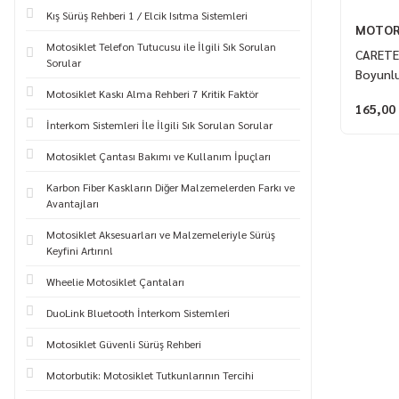
Kış Sürüş Rehberi 1 / Elcik Isıtma Sistemleri
MOTOR
Motosiklet Telefon Tutucusu ile İlgili Sık Sorulan
CARETE
Sorular
Boyunl
Motosiklet Kaskı Alma Rehberi 7 Kritik Faktör
165,00
İnterkom Sistemleri İle İlgili Sık Sorulan Sorular
Motosiklet Çantası Bakımı ve Kullanım İpuçları
Karbon Fiber Kaskların Diğer Malzemelerden Farkı ve
Avantajları
Motosiklet Aksesuarları ve Malzemeleriyle Sürüş
Keyfini Artırın!
Wheelie Motosiklet Çantaları
DuoLink Bluetooth İnterkom Sistemleri
Motosiklet Güvenli Sürüş Rehberi
Motorbutik: Motosiklet Tutkunlarının Tercihi