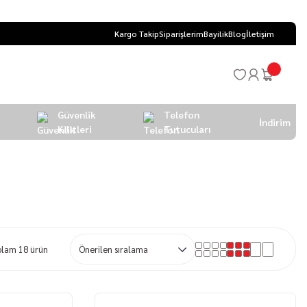
Kargo Takip
Siparişlerim
Bayilik
Blog
İletişim
Güvenlik
Telefon
İndirim
Kilitleri
Tutucuları
plam 18 ürün