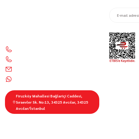
Motor Sporları Mağazası Motosiklet Aksesuarları &
Ekipmanları 🧰 Kalite, güvenlik ve şıklık bir arada
İletişim Bilgilerimiz
0212 428 1999
0850 303 55 01
info@motorbutik.com
0536 621 9100
Firuzköy Mahallesi Bağlariçi Caddesi,
Sıraevler Sk. No:13, 34325 Avcılar, 34325
Avcılar/İstanbul