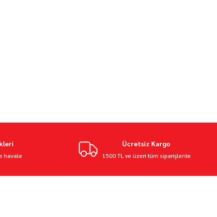
kleri
Ücretsiz Kargo
ve havale
1500 TL ve üzeri tüm siparişlerde
MÜŞTERİ HİZMETLERİ