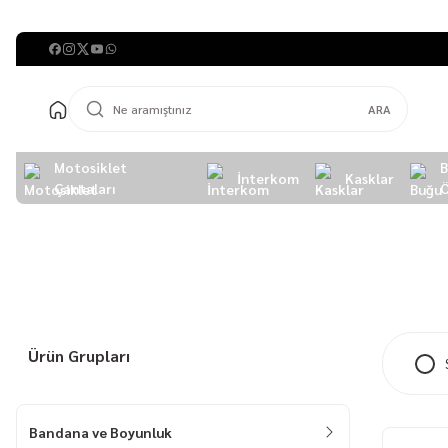
ARA
Motosiklet
İnterkom
Kasklar
Çantaları
Ö
Anasayfa
Sürücü Ekipmanları
Bandana ve Boyunluk
Ürün Grupları
Bandana ve Boyunluk