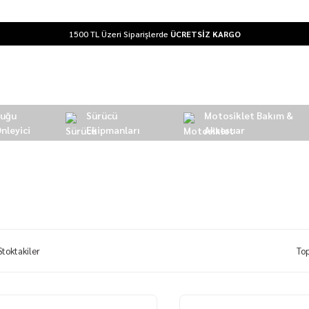
1500 TL Üzeri Siparişlerde
ÜCRETSİZ KARGO
Buğu
Sürücü
Motosiklet Bakım &
nleyici
Ekipmanları
Aksesuar
Stoktakiler
To