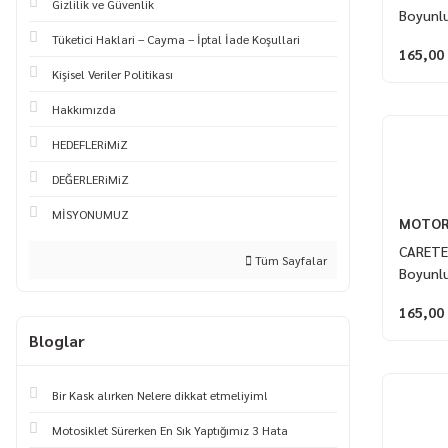
Gizlilik ve Güvenlik
Boyunl
Tüketici Haklari – Cayma – İptal İade Koşullari
165,00
Kişisel Veriler Politikası
Hakkımızda
HEDEFLERiMiZ
DEĞERLERiMiZ
MİSYONUMUZ
MOTOR
CARETE
Tüm Sayfalar
Boyunl
165,00
Bloglar
Bir Kask alırken Nelere dikkat etmeliyim!
Motosiklet Sürerken En Sık Yaptığımız 3 Hata