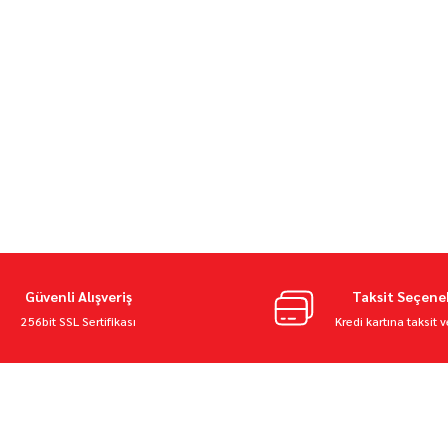
Güvenli Alışveriş
Taksit Seçene
256bit SSL Sertifikası
Kredi kartına taksit 
NELİĞİ
MOTORBUTİK