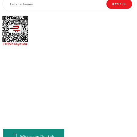
KAYIT OL
MOTORBUTİK
MÜŞTERİ HİZMETLERİ
Bizi Takip Et!
Sosyal Medya hesaplarımızı takip edin!
Facebook
X (Twitter)
Instagram
Youtube
Copyright © 2025 motorbutik.com. Tüm hakları saklıdır.
Whatsapp Destek