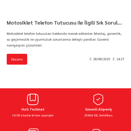
Motosiklet Telefon Tutucusu ile İlgili Sık Sorulan Sorular
Motosiklet telefon tutucuları hakkında merak edilenler. Montaj, güvenlik,
su geçirmezlik ve uyumluluk sorunlarına detaylı yanıtlar. Güvenli
navigasyon çözümleri.
Devamı
28/08/2025
14:27
Hızlı Teslimat
Güvenli Alışveriş
14:00’a kadar ki tüm siparişler
256bit SSL Sertifikası