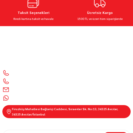
Taksit Seçenekleri
Ücretsiz Kargo
Kredi kartına taksit ve havale
1500 TL ve üzeri tüm siparişlerde
Motor Sporları Mağazası Motosiklet Aksesuarları & Ekipmanları 🧰 Kalite, güvenlik ve şıklık
bir arada
İletişim Bilgilerimiz
0212 428 1999
0850 303 55 01
info@motorbutik.com
0536 621 9100
Firuzköy Mahallesi Bağlariçi Caddesi, Sıraevler Sk. No:13, 34325 Avcılar,
34325 Avcılar/İstanbul
E-BÜLTEN ABONELİĞİ