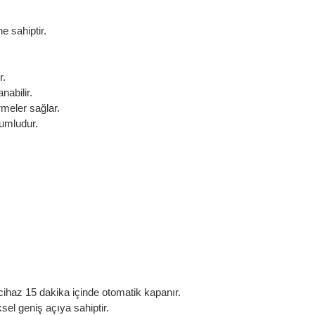
e sahiptir.
r.
nabilir.
irmeler sağlar.
yumludur.
.
cihaz 15 dakika içinde otomatik kapanır.
l geniş açıya sahiptir.