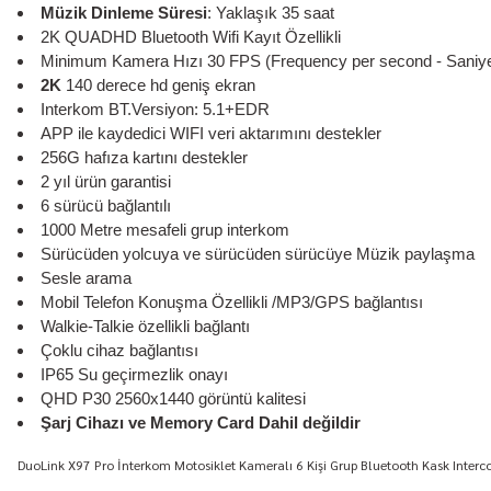
Müzik Dinleme Süresi
: Yaklaşık 35 saat
2K QUADHD Bluetooth Wifi Kayıt Özellikli
Minimum Kamera Hızı 30 FPS (Frequency per second - Saniy
2K
140 derece hd geniş ekran
Interkom BT.Versiyon: 5.1+EDR
APP ile kaydedici WIFI veri aktarımını destekler
256G hafıza kartını destekler
2 yıl ürün garantisi
6 sürücü bağlantılı
1000 Metre mesafeli grup interkom
Sürücüden yolcuya ve sürücüden sürücüye Müzik paylaşma
Sesle arama
Mobil Telefon Konuşma Özellikli /MP3/GPS bağlantısı
Walkie-Talkie özellikli bağlantı
Çoklu cihaz bağlantısı
IP65 Su geçirmezlik onayı
QHD P30 2560x1440 görüntü kalitesi
Şarj Cihazı ve Memory Card Dahil değildir
DuoLink X97 Pro İnterkom Motosiklet Kameralı 6 Kişi Grup Bluetooth Kask Interc