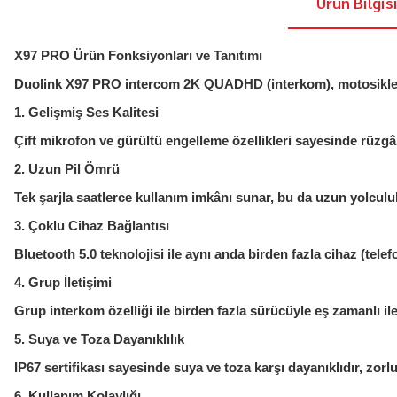
Ürün Bilgis
X97 PRO Ürün Fonksiyonları ve Tanıtımı
Duolink X97 PRO intercom 2K QUADHD (interkom), motosiklet kull
1. Gelişmiş Ses Kalitesi
Çift mikrofon ve gürültü engelleme özellikleri sayesinde rüzgâr 
2. Uzun Pil Ömrü
Tek şarjla saatlerce kullanım imkânı sunar, bu da uzun yolculuk
3. Çoklu Cihaz Bağlantısı
Bluetooth 5.0 teknolojisi ile aynı anda birden fazla cihaz (telef
4. Grup İletişimi
Grup interkom özelliği ile birden fazla sürücüyle eş zamanlı ile
5. Suya ve Toza Dayanıklılık
IP67 sertifikası sayesinde suya ve toza karşı dayanıklıdır, zorl
6. Kullanım Kolaylığı