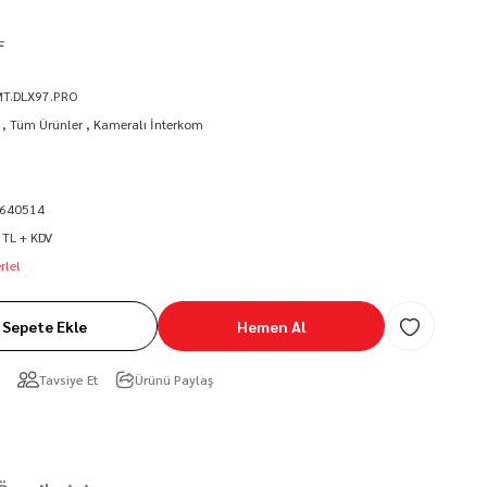
L
MT.DLX97.PRO
,
Tüm Ürünler
,
Kameralı İnterkom
640514
 TL + KDV
rle!
Sepete Ekle
Hemen Al
Tavsiye Et
Ürünü Paylaş