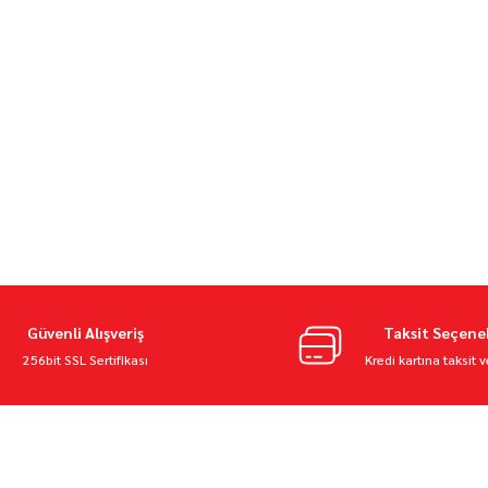
siz gördüğünüz noktaları öneri formunu kullanarak tarafımıza iletebilirsiniz.
Bu ürüne ilk yorumu siz yapın!
Yorum Yaz
Güvenli Alışveriş
Taksit Seçene
256bit SSL Sertifikası
Kredi kartına taksit 
üzik Paylaşımı Kask Intercom Sesli Yanıt