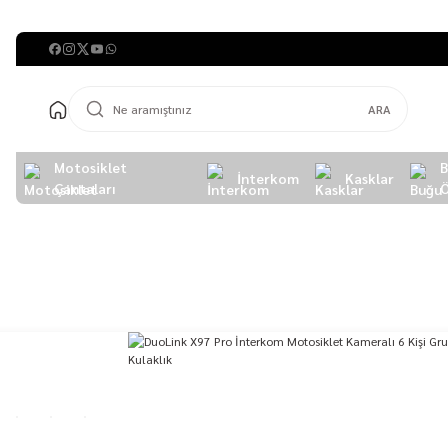
ARA
Motosiklet
İnterkom
Kasklar
Çantaları
Ö
Anasayfa
İnterkom
DuoLink X97 Pro İnterkom Motosikl