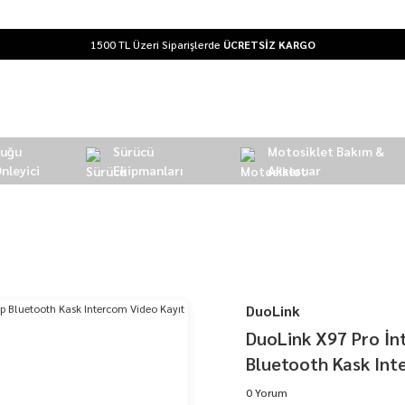
1500 TL Üzeri Siparişlerde
ÜCRETSİZ KARGO
Buğu
Sürücü
Motosiklet Bakım &
nleyici
Ekipmanları
Aksesuar
et Kameralı 6 Kişi Grup Bluetooth Kask Intercom Video Kayıt Kulaklık
DuoLink
DuoLink X97 Pro İn
Bluetooth Kask Int
0 Yorum