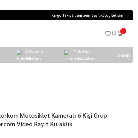
Kargo Takip
Siparişlerim
Bayilik
Blog
İletişim
Güvenlik
Telefon
İndirim
Kilitleri
Tutucuları
terkom Motosiklet Kameralı 6 Kişi Grup
ercom Video Kayıt Kulaklık