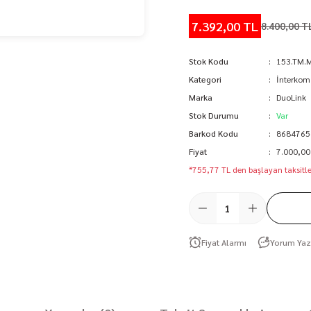
7.392,00 TL
8.400,00 T
Stok Kodu
153.TM.
Kategori
İnterkom
Marka
DuoLink
Stok Durumu
Var
Barkod Kodu
8684765
Fiyat
7.000,00
*755,77 TL den başlayan taksitle
Fiyat Alarmı
Yorum Yaz