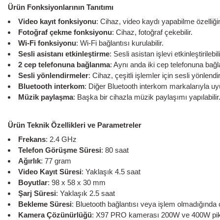
Ürün Fonksiyonlarının Tanıtımı
Video kayıt fonksiyonu
: Cihaz, video kaydı yapabilme özelliğin
Fotoğraf çekme fonksiyonu
: Cihaz, fotoğraf çekebilir.
Wi-Fi fonksiyonu
: Wi-Fi bağlantısı kurulabilir.
Sesli asistanı etkinleştirme
: Sesli asistan işlevi etkinleştirilebili
2 cep telefonuna bağlanma
: Aynı anda iki cep telefonuna bağla
Sesli yönlendirmeler
: Cihaz, çeşitli işlemler için sesli yönlend
Bluetooth interkom
: Diğer Bluetooth interkom markalarıyla u
Müzik paylaşma
: Başka bir cihazla müzik paylaşımı yapılabilir
Ürün Teknik Özellikleri ve Parametreler
Frekans
: 2.4 GHz
Telefon Görüşme Süresi
: 80 saat
Ağırlık
: 77 gram
Video Kayıt Süresi
: Yaklaşık 4.5 saat
Boyutlar
: 98 x 58 x 30 mm
Şarj Süresi
: Yaklaşık 2.5 saat
Bekleme Süresi
: Bluetooth bağlantısı veya işlem olmadığında 
Kamera Çözünürlüğü
: X97 PRO kamerası 200W ve 400W pikse