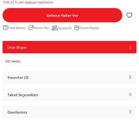
*189,15 TL den başlayan taksitlerle!
Gelince Haber Ver
Fiyat Alarmı
Yorum Yaz
Ürünü Paylaş
Tavsiye Et
Ürün Bilgisi
XXL beden.
Yorumlar (0)
Taksit Seçenekleri
Bu ürüne ilk yorumu siz yapın!
Önerileriniz
Yorum Yaz
Bu ürünün fiyat bilgisi, resim, ürün açıklamalarında ve diğer konularda
yetersiz gördüğünüz noktaları öneri formunu kullanarak tarafımıza
iletebilirsiniz.