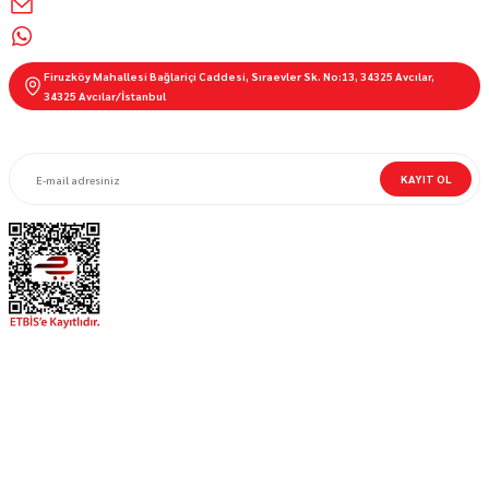
info@motorbutik.com
0536 621 9100
Firuzköy Mahallesi Bağlariçi Caddesi, Sıraevler Sk. No:13, 34325 Avcılar,
34325 Avcılar/İstanbul
E-BÜLTEN ABONELİĞİ
KAYIT OL
MOTORBUTİK
MÜŞTERİ HİZMETLERİ
Bizi Takip Et!