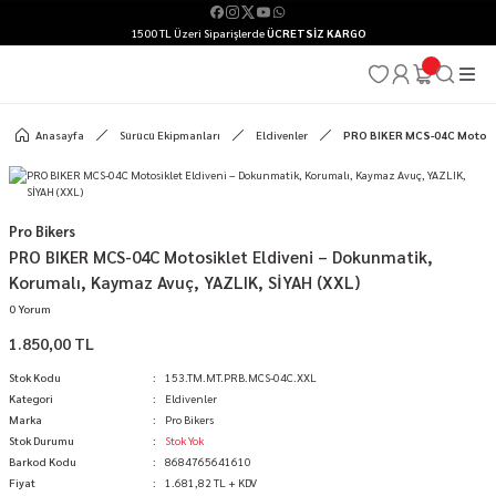
1500 TL Üzeri Siparişlerde
ÜCRETSİZ KARGO
Anasayfa
Sürücü Ekipmanları
Eldivenler
PRO BIKER MCS-04C Motosikl
Pro Bikers
PRO BIKER MCS-04C Motosiklet Eldiveni – Dokunmatik,
Korumalı, Kaymaz Avuç, YAZLIK, SİYAH (XXL)
0 Yorum
1.850,00 TL
Stok Kodu
153.TM.MT.PRB.MCS-04C.XXL
Kategori
Eldivenler
Marka
Pro Bikers
Stok Durumu
Stok Yok
Barkod Kodu
8684765641610
Fiyat
1.681,82 TL + KDV