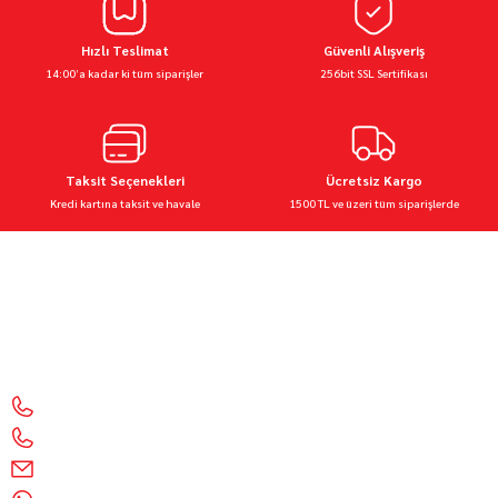
Hızlı Teslimat
Güvenli Alışveriş
14:00’a kadar ki tüm siparişler
256bit SSL Sertifikası
Taksit Seçenekleri
Ücretsiz Kargo
Kredi kartına taksit ve havale
1500 TL ve üzeri tüm siparişlerde
Motor Sporları Mağazası Motosiklet Aksesuarları & Ekipmanları 🧰 Kalite, güvenlik ve şıklık
bir arada
İletişim Bilgilerimiz
0212 428 1999
0850 303 55 01
info@motorbutik.com