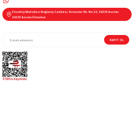
0536 621 9100
Firuzköy Mahallesi Bağlariçi Caddesi, Sıraevler Sk. No:13, 34325 Avcılar,
34325 Avcılar/İstanbul
E-BÜLTEN ABONELİĞİ
KAYIT OL
MOTORBUTİK
MÜŞTERİ HİZMETLERİ
Bizi Takip Et!
Sosyal Medya hesaplarımızı takip edin!