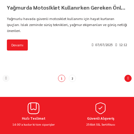
Yağmurda Motosiklet Kullanırken Gereken Önlemler | Motorbutik
Yağmurlu havada güvenli motosiklet kullanımı için hayat kurtaran
ipuçları. Islak zeminde sürüş teknikleri, yağmur ekipmanları ve görüş netliği
önerileri.
Devamı
07/07/2025
12:12
1
2
Hızlı Teslimat
Güvenli Alışveriş
14:00’a kadar ki tüm siparişler
256bit SSL Sertifikası