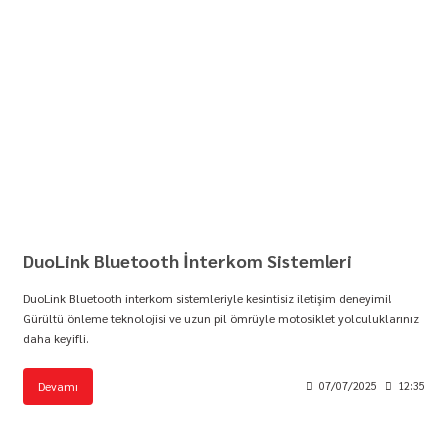
DuoLink Bluetooth İnterkom Sistemleri
DuoLink Bluetooth interkom sistemleriyle kesintisiz iletişim deneyimi!
Gürültü önleme teknolojisi ve uzun pil ömrüyle motosiklet yolculuklarınız
daha keyifli.
Devamı
07/07/2025
12:35