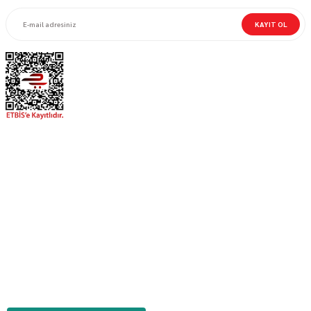
KAYIT OL
MOTORBUTİK
MÜŞTERİ HİZMETLERİ
Bizi Takip Et!
Sosyal Medya hesaplarımızı takip edin!
Facebook
X (Twitter)
Instagram
Youtube
Copyright © 2025 motorbutik.com. Tüm hakları saklıdır.