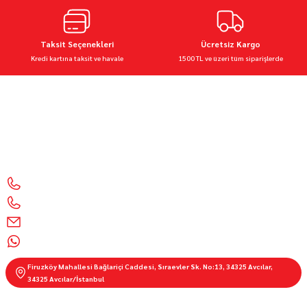
Taksit Seçenekleri
Ücretsiz Kargo
Kredi kartına taksit ve havale
1500 TL ve üzeri tüm siparişlerde
Motor Sporları Mağazası Motosiklet Aksesuarları & Ekipmanları 🧰 Kalite, güvenlik ve şıklık
bir arada
İletişim Bilgilerimiz
0212 428 1999
0850 303 55 01
info@motorbutik.com
0536 621 9100
Firuzköy Mahallesi Bağlariçi Caddesi, Sıraevler Sk. No:13, 34325 Avcılar,
34325 Avcılar/İstanbul
E-BÜLTEN ABONELİĞİ