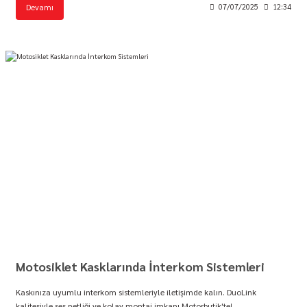
Devamı
07/07/2025
12:34
Motosiklet Kasklarında İnterkom Sistemleri
Kaskınıza uyumlu interkom sistemleriyle iletişimde kalın. DuoLink
kalitesiyle ses netliği ve kolay montaj imkanı Motorbutik'te!