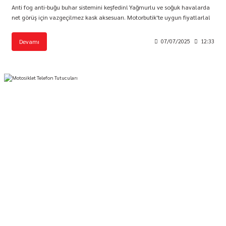
Anti fog anti-buğu buhar sistemini keşfedin! Yağmurlu ve soğuk havalarda
net görüş için vazgeçilmez kask aksesuarı. Motorbutik'te uygun fiyatlarla!
Devamı
07/07/2025
12:33