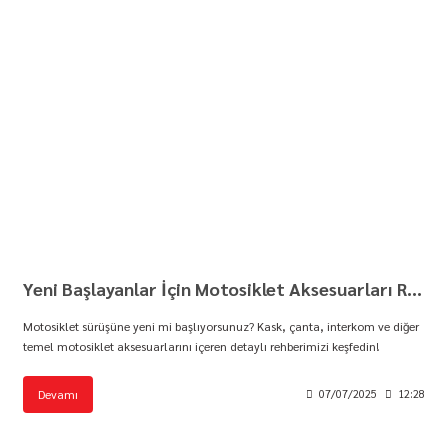
Yeni Başlayanlar İçin Motosiklet Aksesuarları Rehberi | Motorbutik
Motosiklet sürüşüne yeni mi başlıyorsunuz? Kask, çanta, interkom ve diğer
temel motosiklet aksesuarlarını içeren detaylı rehberimizi keşfedin!
Devamı
07/07/2025
12:28