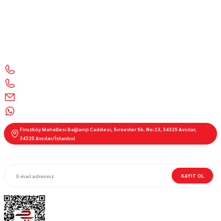
Motor Sporları Mağazası Motosiklet Aksesuarları & Ekipmanları 🧰 Kalite, güvenlik ve şıklık
bir arada
İletişim Bilgilerimiz
0212 428 1999
0850 303 55 01
info@motorbutik.com
0536 621 9100
Firuzköy Mahallesi Bağlariçi Caddesi, Sıraevler Sk. No:13, 34325 Avcılar,
34325 Avcılar/İstanbul
E-BÜLTEN ABONELİĞİ
KAYIT OL