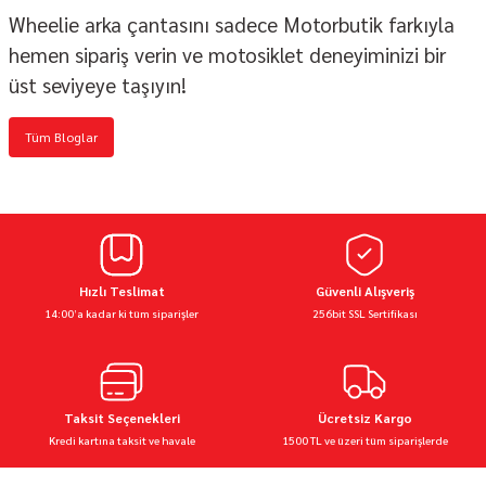
Wheelie arka çantasını sadece Motorbutik farkıyla
hemen sipariş verin ve motosiklet deneyiminizi bir
üst seviyeye taşıyın!
Tüm Bloglar
Hızlı Teslimat
Güvenli Alışveriş
14:00’a kadar ki tüm siparişler
256bit SSL Sertifikası
Taksit Seçenekleri
Ücretsiz Kargo
Kredi kartına taksit ve havale
1500 TL ve üzeri tüm siparişlerde