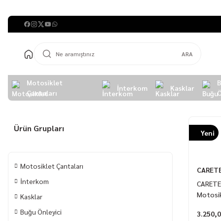
ARA
Motosiklet
İnterkom
Kasklar
Çantaları
Ö
Ürün Grupları
Yeni
Motosiklet Çantaları
CARET
İnterkom
CARETEC
Motosik
Kasklar
Anahtar
Buğu Önleyici
3.250,