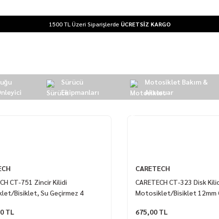
1500 TL Üzeri Siparişlerde
ÜCRETSİZ KARGO
Buğu
Sürücü
Motosiklet Bakım &
nleyici
Ekipmanları
Aksesuar
ECH
CARETECH
H CT-751 Zincir Kilidi
CARETECH CT-323 Disk Kilid
let/Bisiklet, Su Geçirmez 4
Motosiklet/Bisiklet 12mm 
 U Bar 18mm Çelik Kilit 1.8M
Dayanıklı 4 Anahtar U Bar K
00 TL
675,00 TL