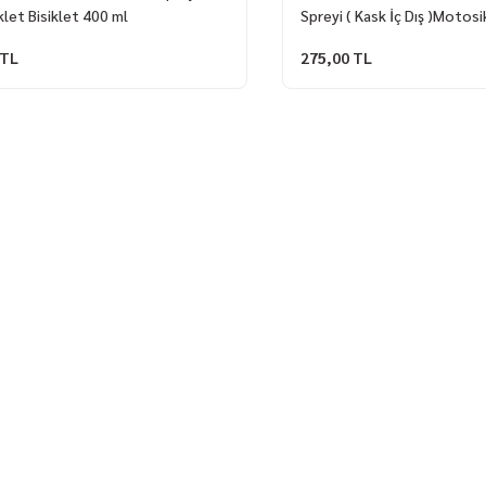
let Bisiklet 400 ml
Spreyi ( Kask İç Dış )Motosi
Scooter 400 ml
 TL
275,00 TL