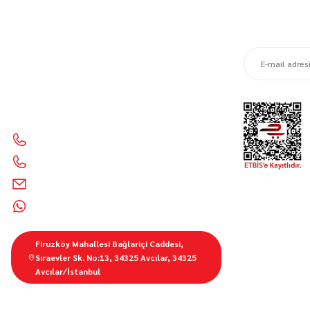
E-BÜLTEN ABO
Motor Sporları Mağazası Motosiklet Aksesuarları &
Ekipmanları 🧰 Kalite, güvenlik ve şıklık bir arada
İletişim Bilgilerimiz
0212 428 1999
0850 303 55 01
info@motorbutik.com
0536 621 9100
Firuzköy Mahallesi Bağlariçi Caddesi,
Sıraevler Sk. No:13, 34325 Avcılar, 34325
Avcılar/İstanbul