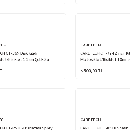
ECH
CARETECH
H CT-369 Disk Kilidi
CARETECH CT-774 Zincir Kili
let/Bisiklet 14mm Çelik Su
Motosiklet/Bisiklet 10mm Çel
lı 4 Anahtar U Bar Kilit 11.8x12cm
1.8mt ART 4 Yıldız Sertifika
 TL
6.500,00 TL
ECH
CARETECH
CH CT-PS104 Parlatma Spreyi
CARETECH CT-KS105 Kask 