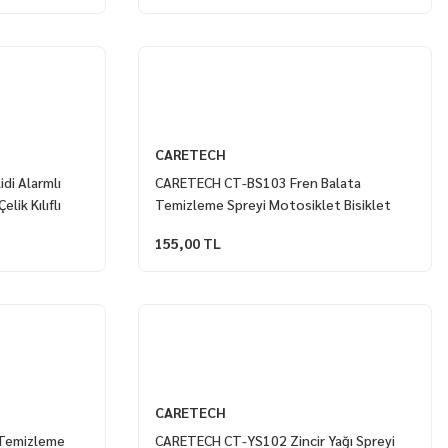
CARETECH
di Alarmlı
CARETECH CT-BS103 Fren Balata
ik Kılıflı
Temizleme Spreyi Motosiklet Bisiklet
sı
400 ml
155,00 TL
CARETECH
Temizleme
CARETECH CT-YS102 Zincir Yağı Spreyi