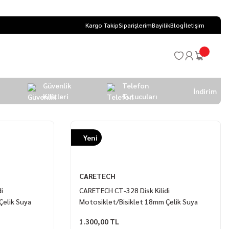
Kargo Takip
Siparişlerim
Bayilik
Blog
İletişim
Güvenlik
Telefon
İndirim
Kilitleri
Tutucuları
Yeni
CARETECH
i
CARETECH CT-328 Disk Kilidi
Çelik Suya
Motosiklet/Bisiklet 18mm Çelik Suya
ilit 10x10cm
Dayanıklı 4 Anahtar U Bar Kilit 18x32cm
1.300,00 TL